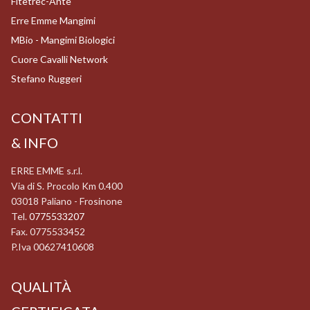
Fitetrec-Ante
Erre Emme Mangimi
MBio - Mangimi Biologici
Cuore Cavalli Network
Stefano Ruggeri
CONTATTI
& INFO
ERRE EMME s.r.l.
Via di S. Procolo Km 0.400
03018 Paliano - Frosinone
Tel.
0775533207
Fax. 0775533452
P.Iva 00627410608
QUALITÀ